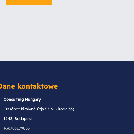
Dane kontaktowe
Consulting Hungary
Erzsébet királyné útja 57-61 (iroda 33)
1142, Budapest
+36703179855