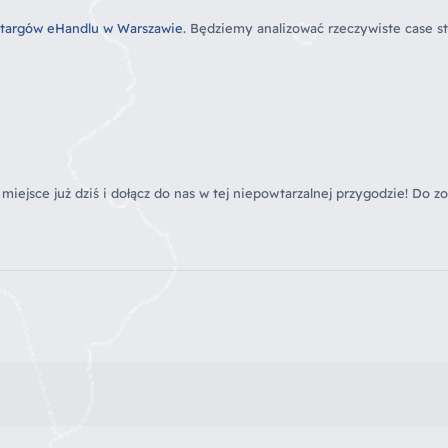
 targów eHandlu w Warszawie
. Będziemy analizować rzeczywiste case s
 miejsce już dziś i dołącz do nas w tej niepowtarzalnej przygodzie! Do z