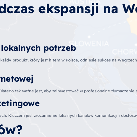
czas ekspansji na Wę
 lokalnych potrzeb
e każdy produkt, który jest hitem w Polsce, odniesie sukces na Węgrzec
ernetowej
 Dlatego tak ważne jest, aby zainwestować w profesjonalne tłumaczenie 
ketingowe
rzech. Kluczem jest zrozumienie lokalnych kanałów komunikacji i dostos
dów?